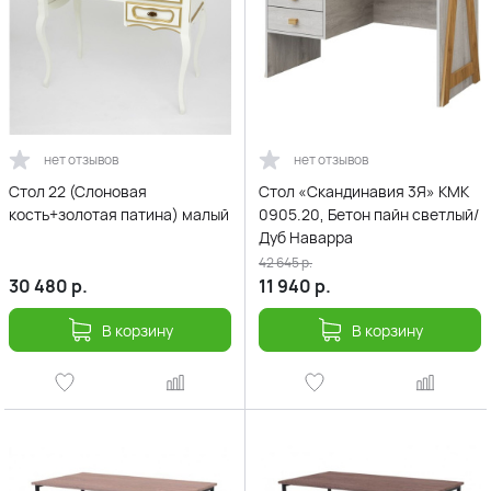
нет отзывов
нет отзывов
Стол 22 (Слоновая
Стол «Скандинавия 3Я» КМК
кость+золотая патина) малый
0905.20, Бетон пайн светлый/
Дуб Наварра
42 645
р.
30 480
р.
11 940
р.
В корзину
В корзину