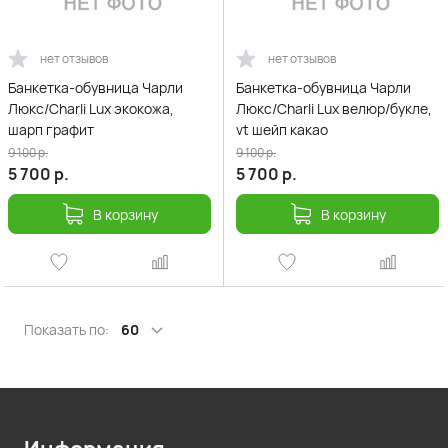
нет отзывов
нет отзывов
Банкетка-обувница Чарли
Банкетка-обувница Чарли
Люкс/Charli Lux экокожа,
Люкс/Charli Lux велюр/букле,
шарп графит
vt шейп какао
9 100
р.
9 100
р.
5 700
р.
5 700
р.
В корзину
В корзину
Показать по:
60