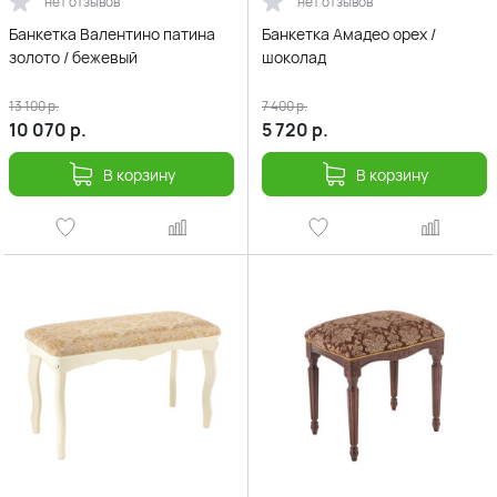
нет отзывов
нет отзывов
Банкетка Валентино патина
Банкетка Амадео орех /
золото / бежевый
шоколад
13 100
р.
7 400
р.
10 070
р.
5 720
р.
В корзину
В корзину