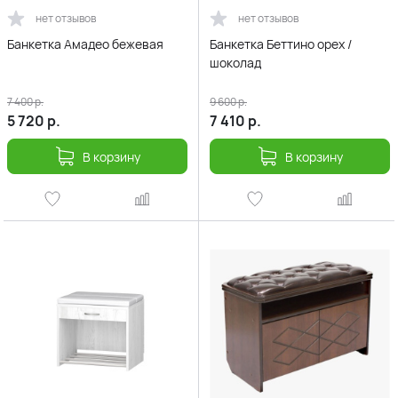
нет отзывов
нет отзывов
Банкетка Амадео бежевая
Банкетка Беттино орех /
шоколад
7 400
р.
9 600
р.
5 720
р.
7 410
р.
В корзину
В корзину