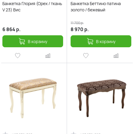
Банкетка Глория (Орех / ткань
Банкетка Беттино патина
V 23) Вис
золото / бежевый
11 700
р.
6 864
р.
8 970
р.
В корзину
В корзину