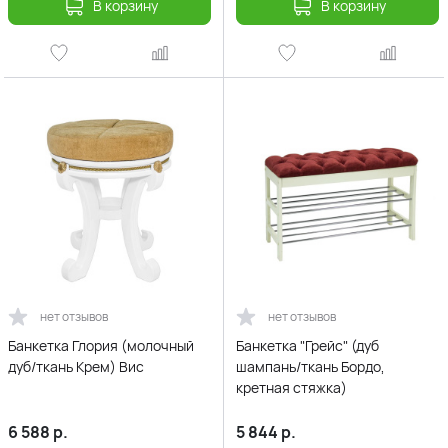
В корзину
В корзину
нет отзывов
нет отзывов
Банкетка Глория (молочный
Банкетка "Грейс" (дуб
дуб/ткань Крем) Вис
шампань/ткань Бордо,
кретная стяжкa)
6 588
р.
5 844
р.