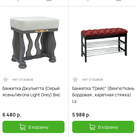
нет отзывов
нет отзывов
Банкетка Джульетта (Серый
Банкетка "Грейс" (Венге/ткань
ясень/Verona Light Grey) Вис
Бордовая , каретная стяжка)
Ls
6 480
р.
5 988
р.
В корзину
В корзину