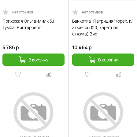
нет отзывов
нет отзывов
Прихожая Ольга-Милк 5.1
Банкетка "Патриция" (орех, к/
Тумба, Винтерберг
з орегон 120, каретная
стяжка) Вис
5 786
р.
10 464
р.
В корзину
В корзину