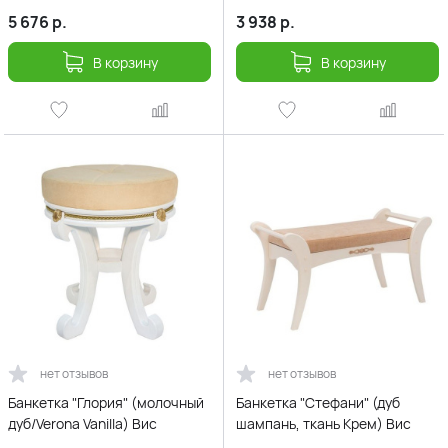
5 676
р.
3 938
р.
В корзину
В корзину
нет отзывов
нет отзывов
Банкетка "Глория" (молочный
Банкетка "Стефани" (дуб
дуб/Verona Vanilla) Вис
шампань, ткань Крем) Вис