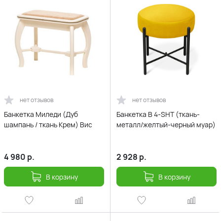
нет отзывов
нет отзывов
Банкетка Миледи (Дуб
Банкетка В 4-SHT (ткань-
шампань / ткань Крем) Вис
металл/желтый-черный муар)
4 980
р.
2 928
р.
В корзину
В корзину