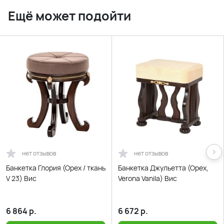
Ещё может подойти
нет отзывов
нет отзывов
Банкетка Глория (Орех / ткань
Банкетка Джульетта (Орех,
V 23) Вис
Verona Vanila) Вис
6 864
р.
6 672
р.