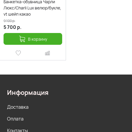
Банкетка-обувница Чарли
Люкс/Charli Lux велюр/букле,
vt шейп какао
9 100
р.
5 700
р.
В корзину
Информация
Доставка
Оплата
Контакты