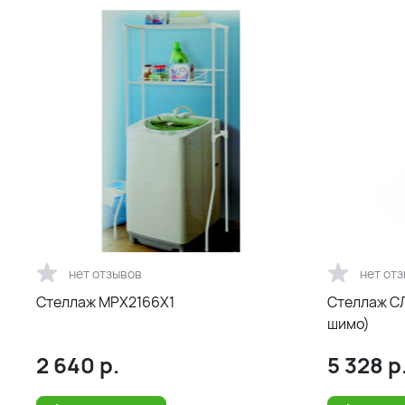
нет отзывов
нет от
Стеллаж MPX2166X1
Стеллаж СЛ
шимо)
2 640
р.
5 328
р