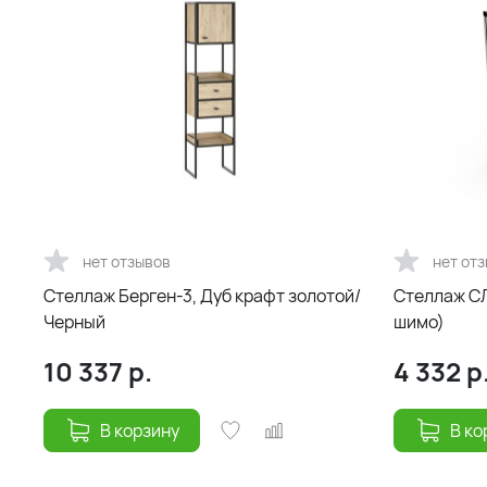
нет отзывов
нет от
Стеллаж Берген-3, Дуб крафт золотой/
Стеллаж СЛ
Черный
шимо)
10 337
р.
4 332
р
В корзину
В ко