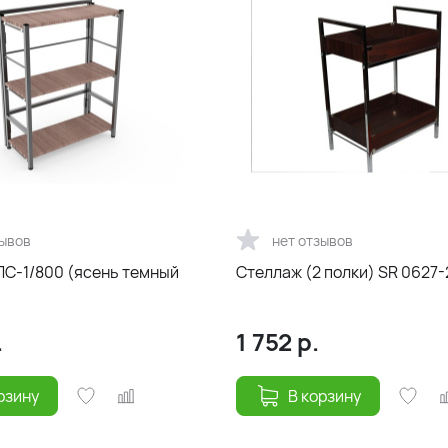
зывов
нет отзывов
С-1/800 (ясень темный
Стеллаж (2 полки) SR 062
.
1 752
р.
рзину
В корзину