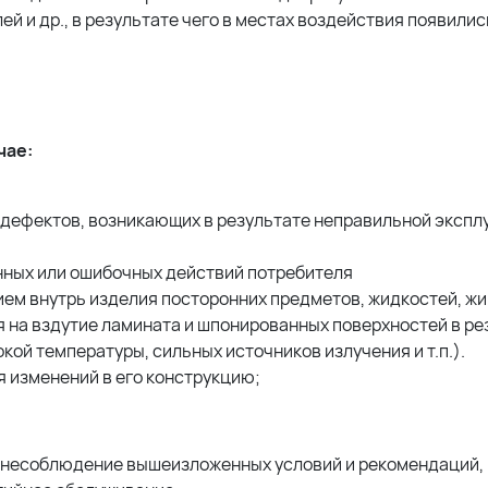
 и др., в результате чего в местах воздействия появились
чае:
 дефектов, возникающих в результате неправильной экспл
нных или ошибочных действий потребителя
м внутрь изделия посторонних предметов, жидкостей, живо
 на вздутие ламината и шпонированных поверхностей в р
кой температуры, сильных источников излучения и т.п.).
 изменений в его конструкцию;
а несоблюдение вышеизложенных условий и рекомендаций,