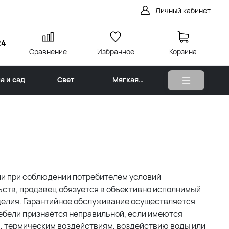
Личный кабинет
24
Сравнение
Избранное
Корзина
а и сад
Свет
Мягкая
мебель
ли при соблюдении потребителем условий
ьств, продавец обязуется в объективно исполнимый
делия. Гарантийное обслуживание осуществляется
ебели признаётся неправильной, если имеются
м, термическим воздействиям, воздействию воды или