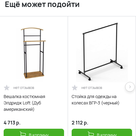
Ещё может подойти
нет отзывов
нет отзывов
Вешалка костюмная
Стойка для одежды на
Элдридж Loft (Дуб
колесах ВГР-3 (черный)
американский)
4 713
р.
2 112
р.
В корзину
В корзину