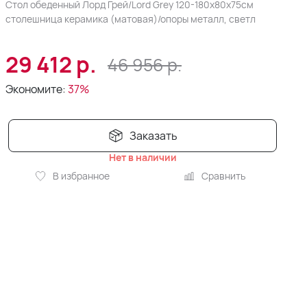
Стол обеденный Лорд Грей/Lord Grey 120-180x80x75см
столешница керамика (матовая)/опоры металл, светл
29 412
р.
46 956
р.
Экономите:
37%
Заказать
Нет в наличии
В избранное
Сравнить