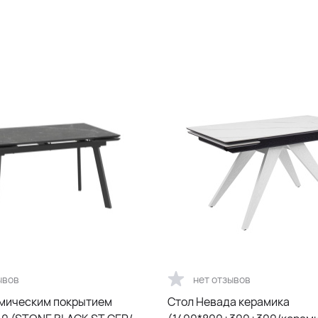
ывов
нет отзывов
амическим покрытием
Стол Невада керамика