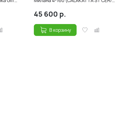
а Gilf
Милана 4-160 (CALAKATTA ST CER/
ги белый)
Белый) 160(40+40)х90
45 600
р.
В корзину