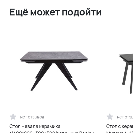
Ещё может подойти
нет отзывов
нет отз
Стол Невада керамика
Cтол с кер