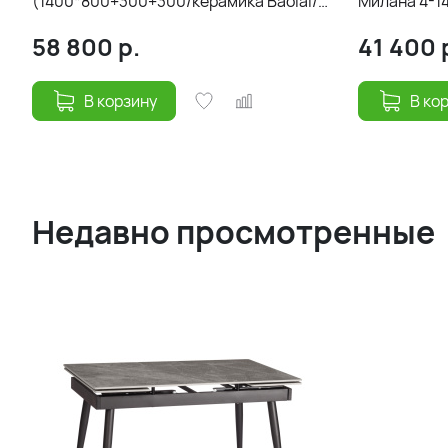
(1400*800+300+300/керамика Baolai/
Милана 4-1
цвет ножек и подстолья Черный)
Черный)140
58 800
р.
41 400
В корзину
В ко
Недавно просмотренные