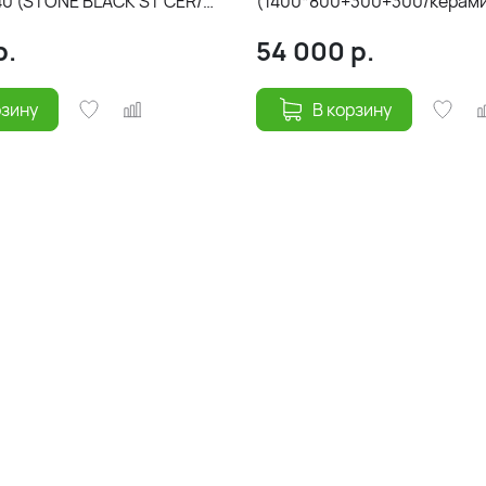
40 (STONE BLACK ST CER/
(1400*800+300+300/керамик
(30+30)х85
white/подстолье черный/но
р.
54 000
р.
рзину
В корзину