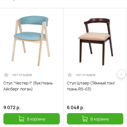
нет отзывов
нет отзывов
Стул "Честер 1" (бук/ткань
Стул Штаер (Тёмный тон/
Айсберг логан)
ткань RS-03)
9 072
р.
6 048
р.
В корзину
В корзину