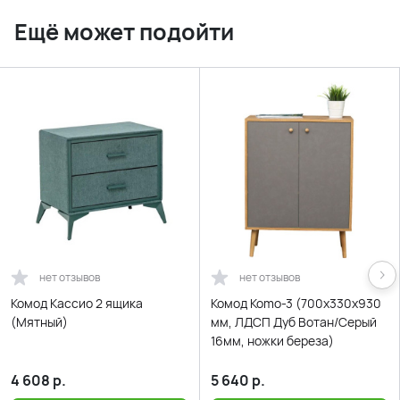
Ещё может подойти
нет отзывов
нет отзывов
Комод Кассио 2 ящика
Комод Komo-3 (700х330х930
(Мятный)
мм, ЛДСП Дуб Вотан/Серый
16мм, ножки береза)
4 608
р.
5 640
р.