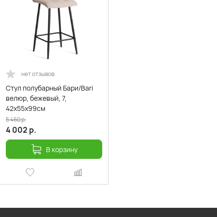
нет отзывов
Стул полубарный Бари/Bari
велюр, бежевый, 7,
42х55х99см
5 460
р.
4 002
р.
В корзину