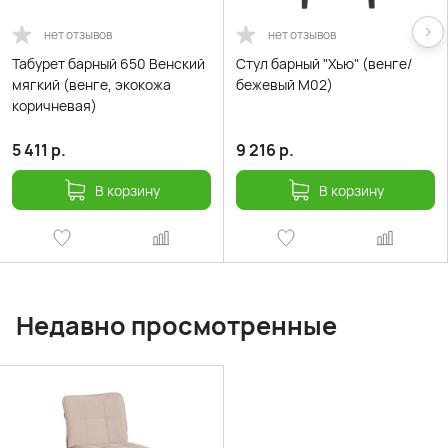
нет отзывов
нет отзывов
Табурет барный 650 Венский
Стул барный "Хью" (венге/
мягкий (венге, экокожа
бежевый М02)
коричневая)
5 411
р.
9 216
р.
В корзину
В корзину
Недавно просмотренные