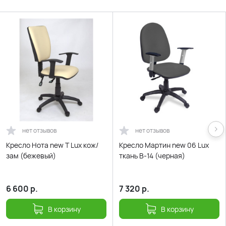
нет отзывов
нет отзывов
Кресло Нота new Т Lux кож/
Кресло Мартин new 06 Lux
зам (бежевый)
ткань В-14 (черная)
6 600
р.
7 320
р.
В корзину
В корзину