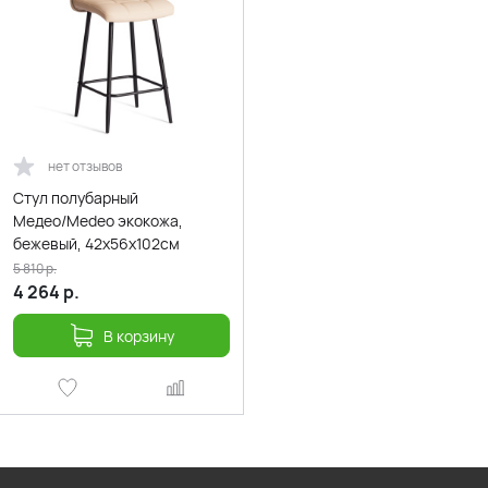
нет отзывов
Стул полубарный
Медео/Medeo экокожа,
бежевый, 42х56х102см
5 810
р.
4 264
р.
В корзину