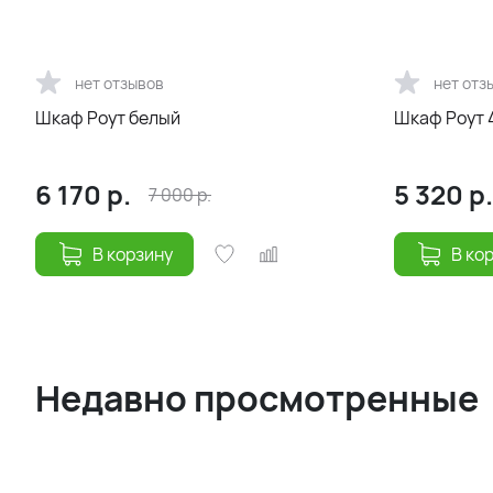
нет отзывов
нет отз
Шкаф Роут белый
Шкаф Роут 4
6 170
р.
5 320
р.
7 000
р.
В корзину
В ко
Недавно просмотренные