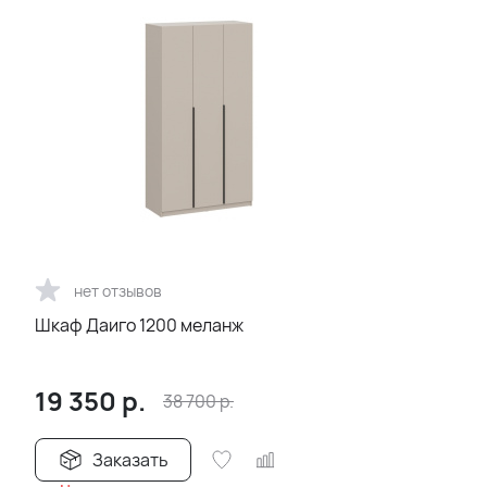
нет отзывов
Шкаф Даиго 1200 меланж
19 350
р.
38 700
р.
Заказать