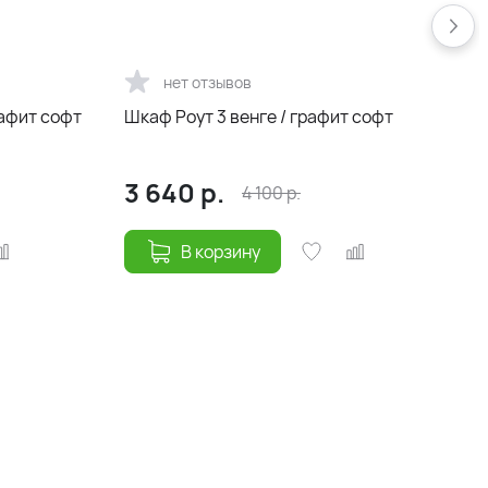
нет отзывов
рафит софт
Шкаф Роут 3 венге / графит софт
3 640
р.
4 100
р.
В корзину