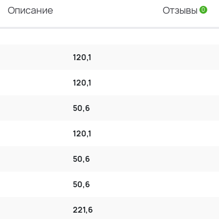
Описание
Отзывы
0
120,1
120,1
50,6
120,1
50,6
50,6
221,6