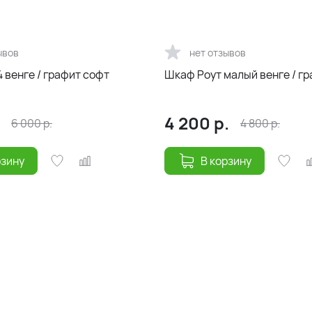
ывов
нет отзывов
 венге / графит софт
Шкаф Роут малый венге / г
4 200
р.
6 000
р.
4 800
р.
рзину
В корзину