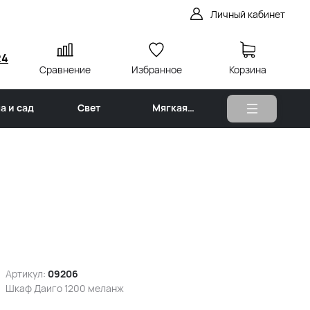
Личный кабинет
24
Сравнение
Избранное
Корзина
а и сад
Свет
Мягкая
мебель
Артикул:
09206
Шкаф Даиго 1200 меланж