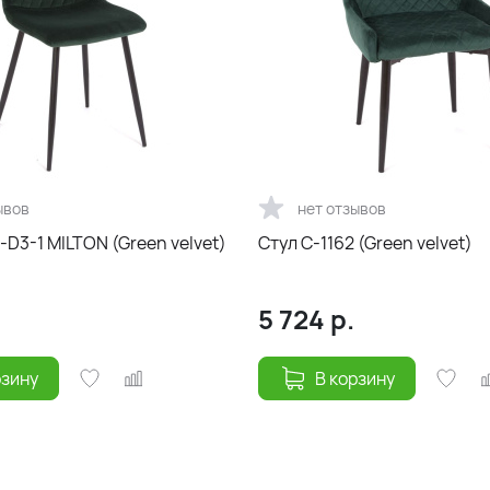
ывов
нет отзывов
-D3-1 MILTON (Green velvet)
Стул С-1162 (Green velvet)
5 724
р.
рзину
В корзину