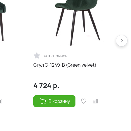
нет отзывов
Стул С-1249-B (Green velvet)
С
4 724
р.
В корзину