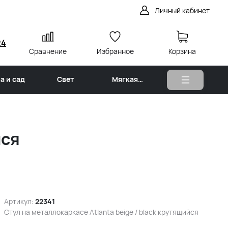
Личный кабинет
24
Сравнение
Избранное
Корзина
а и сад
Свет
Мягкая
мебель
йся
Артикул:
22341
Стул на металлокаркасе Atlanta beige / black крутящийся