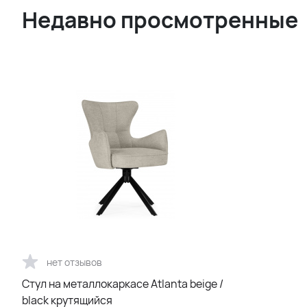
Недавно просмотренные
нет отзывов
Стул на металлокаркасе Atlanta beige /
black крутящийся