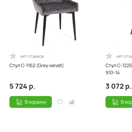
нет отзывов
нет отз
Стул С-1162 (Grey velvet)
Стул С-1225
910-14
5 724
р.
3 072
р.
В корзину
В ко