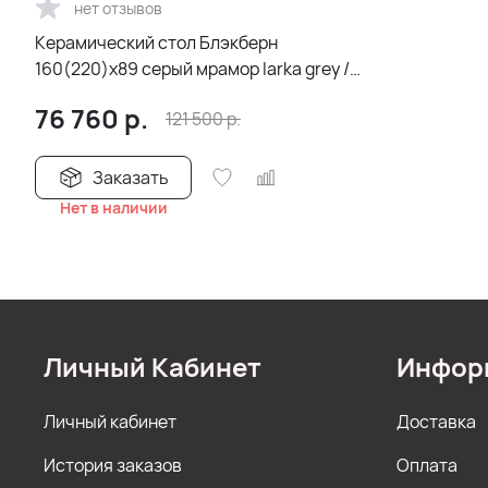
нет отзывов
Керамический стол Блэкберн
160(220)х89 серый мрамор larka grey /
черный
76 760
р.
121 500
р.
Заказать
Нет в наличии
Личный Кабинет
Инфор
Личный кабинет
Доставка
История заказов
Оплата