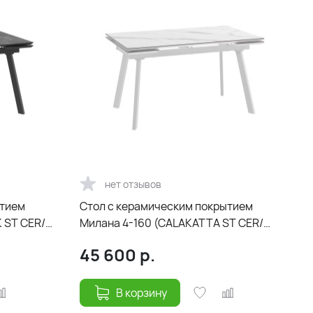
нет отзывов
ытием
Cтол с керамическим покрытием
 ST CER/
Милана 4-160 (CALAKATTA ST CER/
Белый) 160(40+40)х90
45 600
р.
В корзину