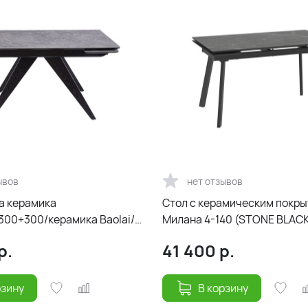
ывов
нет отзывов
а керамика
Cтол с керамическим покр
300+300/керамика Baolai/
Милана 4-140 (STONE BLACK
 и подстолья Черный)
Черный)140(30+30)х85
р.
41 400
р.
рзину
В корзину