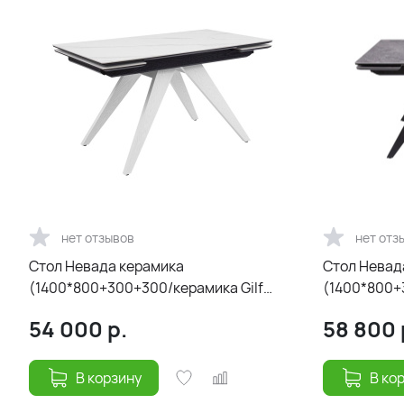
нет отзывов
нет отз
Стол Невада керамика
Стол Невад
(1400*800+300+300/керамика Gilf
(1400*800+
white/подстолье черный/ноги белый)
цвет ножек
54 000
р.
58 800
В корзину
В ко