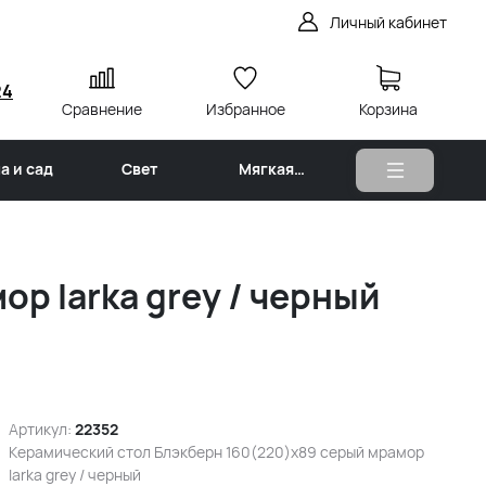
Личный кабинет
24
Сравнение
Избранное
Корзина
а и сад
Свет
Мягкая
мебель
р larka grey / черный
Артикул:
22352
Керамический стол Блэкберн 160(220)х89 серый мрамор
larka grey / черный