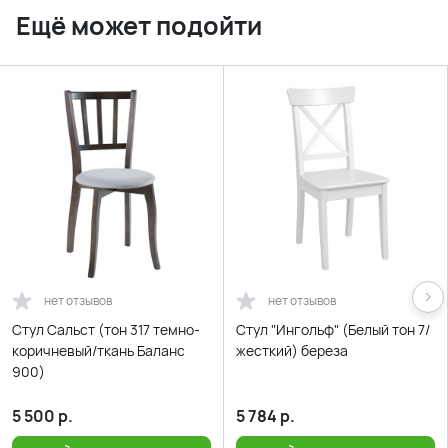
Ещё может подойти
нет отзывов
нет отзывов
Стул Сальст (тон 317 темно-
Стул "Ингольф" (Белый тон 7/
коричневый/ткань Баланс
жесткий) береза
900)
5 500
р.
5 784
р.