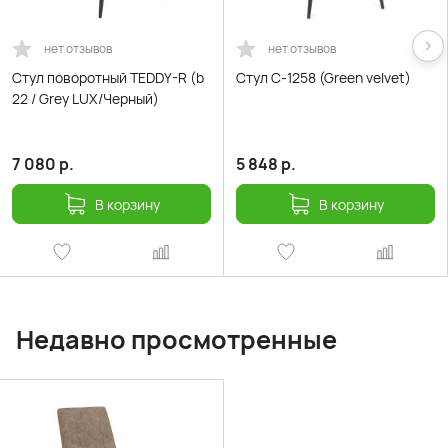
нет отзывов
нет отзывов
Стул поворотный TEDDY-R (b
Стул С-1258 (Green velvet)
22 / Grey LUX/Черный)
7 080
р.
5 848
р.
В корзину
В корзину
Недавно просмотренные