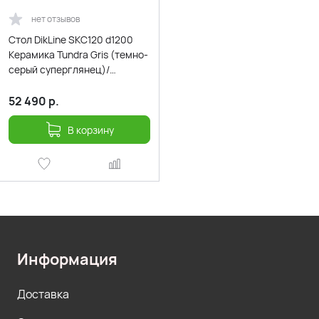
нет отзывов
Стол DikLine SKC120 d1200
Керамика Tundra Gris (темно-
серый суперглянец)/
подстолье черное/опоры
черн
52 490
р.
В корзину
Информация
Доставка