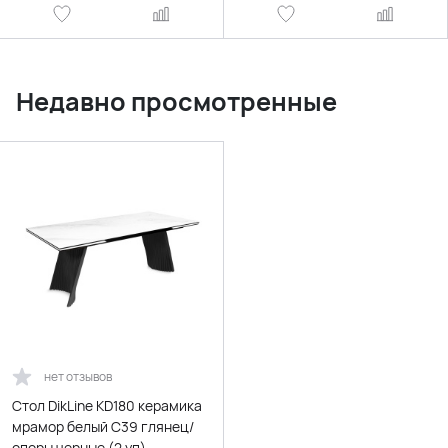
Недавно просмотренные
нет отзывов
Стол DikLine KD180 керамика
мрамор белый C39 глянец/
опоры черные (2 уп)