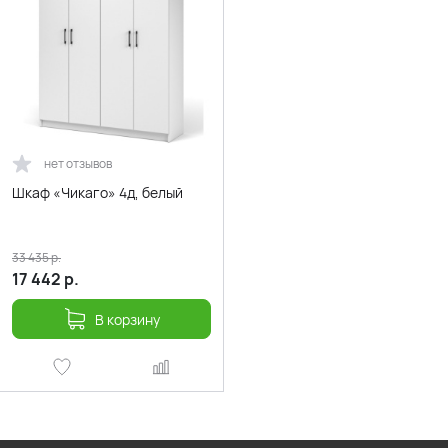
нет отзывов
Шкаф «Чикаго» 4д, белый
33 435
р.
17 442
р.
В корзину