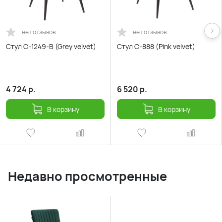
нет отзывов
нет отзывов
Стул С-1249-B (Grey velvet)
Стул С-888 (Pink velvet)
4 724
р.
6 520
р.
В корзину
В корзину
Недавно просмотренные