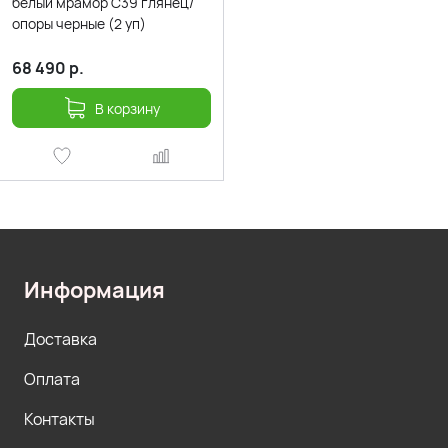
белый мрамор С39 глянец/
опоры черные (2 уп)
68 490
р.
В корзину
Информация
Доставка
Оплата
Контакты