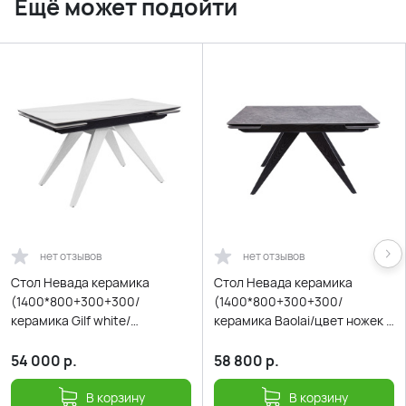
Ещё может подойти
нет отзывов
нет отзывов
Стол Невада керамика
Стол Невада керамика
(1400*800+300+300/
(1400*800+300+300/
керамика Gilf white/
керамика Baolai/цвет ножек и
подстолье черный/ноги
подстолья Черный)
белый)
54 000
р.
58 800
р.
В корзину
В корзину