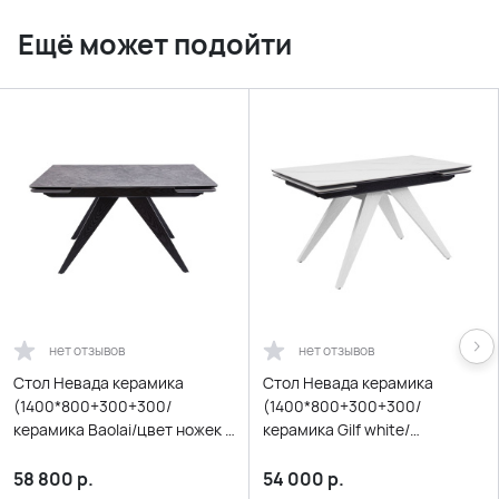
Ещё может подойти
нет отзывов
нет отзывов
Стол Невада керамика
Стол Невада керамика
(1400*800+300+300/
(1400*800+300+300/
керамика Baolai/цвет ножек и
керамика Gilf white/
подстолья Черный)
подстолье черный/ноги
белый)
58 800
р.
54 000
р.