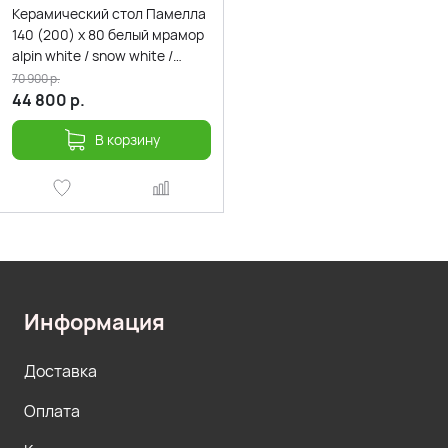
Керамический стол Памелла
140 (200) х 80 белый мрамор
alpin white / snow white /
белый
70 900
р.
44 800
р.
В корзину
Информация
Доставка
Оплата