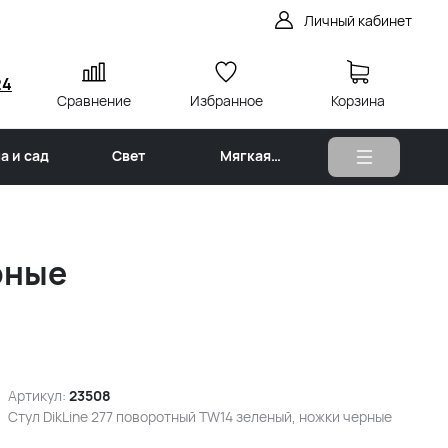
Личный кабинет
24
Сравнение
Избранное
Корзина
а и сад
Свет
Мягкая
мебель
рные
Артикул:
23508
Стул DikLine 277 поворотный TW14 зеленый, ножки черные