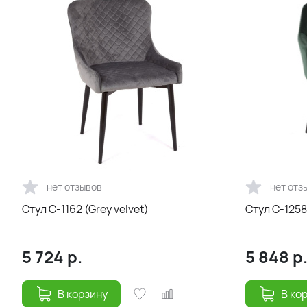
нет отзывов
нет отз
Стул С-1162 (Grey velvet)
Стул С-1258
5 724
р.
5 848
р
В корзину
В ко