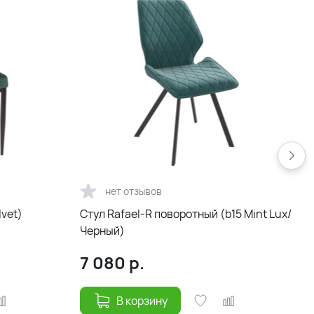
нет отзывов
lvet)
Стул Rafael-R поворотный (b15 Mint Lux/
С
Черный)
7 080
р.
В корзину