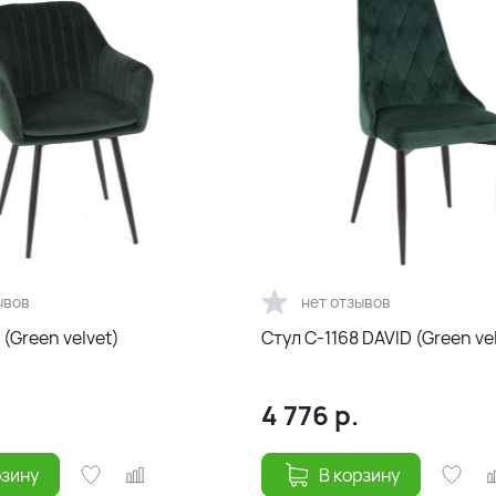
ывов
нет отзывов
 (Green velvet)
Стул С-1168 DAVID (Green ve
.
4 776
р.
рзину
В корзину