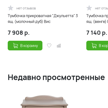
нет отзывов
нет отз
Тумбочка прикроватная "Джульетта" 3
Тумбочка п
ящ. (молочный дуб) Вис
ящ. (венге)
7 908
р.
7 140
р.
В корзину
В ко
Недавно просмотренные