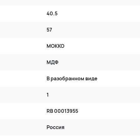
40.5
57
МОККО
МДФ
В разобранном виде
1
RB 00013955
Россия