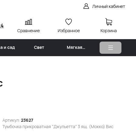
Личный кабинет
24
Сравнение
Избранное
Корзина
а и сад
Свет
Мягкая
мебель
с
Артикул:
23627
Тумбочка прикроватная "Джульетта" 3 ящ. (Мокко) Вис