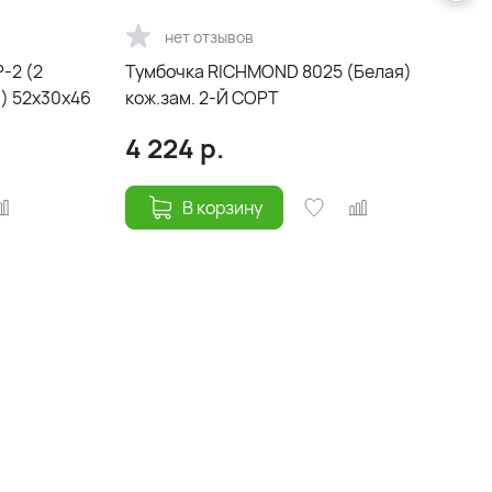
нет отзывов
-2 (2
Тумбочка RICHMOND 8025 (Белая)
) 52х30х46
кож.зам. 2-Й СОРТ
я
4 224
р.
В корзину