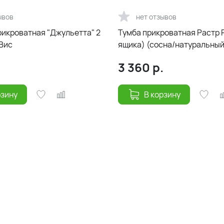
ывов
нет отзывов
рикроватная "Джульетта" 2
Тумба прикроватная Растр Р
 Вис
ящика) (сосна/натуральный
3 360
р.
рзину
В корзину