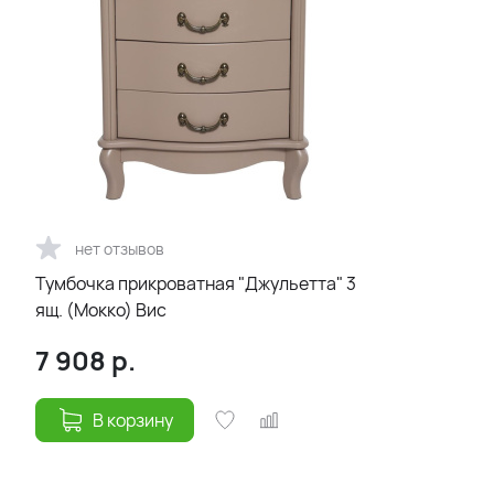
нет отзывов
Тумбочка прикроватная "Джульетта" 3
ящ. (Мокко) Вис
7 908
р.
В корзину