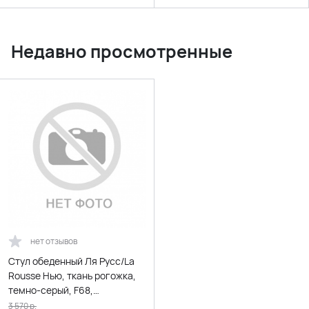
Недавно просмотренные
нет отзывов
Стул обеденный Ля Русс/La
Rousse Нью, ткань рогожка,
темно-серый, F68,
45х55х93см
3 570
р.