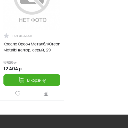
нет отзывов
Кресло Ореон Металбл/Oreon
Metalbl велюр, серый, 29
17 920
р.
12 404
р.
В корзину