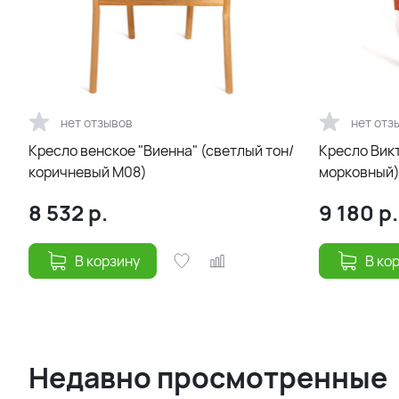
нет отзывов
нет отз
Кресло венское "Виенна" (светлый тон/
Кресло Викт
коричневый М08)
морковный
8 532
р.
9 180
р.
В корзину
В ко
Недавно просмотренные