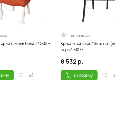
ывов
нет отзывов
ория (эмаль белая / G08 -
Кресло венское "Виенна" (
)
серый М07)
8 532
р.
рзину
В корзину