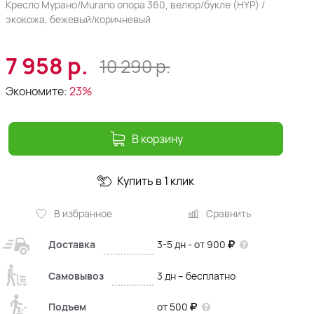
Кресло Мурано/Murano опора 360, велюр/букле (HYP) /
экокожа, бежевый/коричневый
7 958
р.
10 290
р.
Экономите:
23%
В корзину
Купить в 1 клик
В избранное
Сравнить
Доставка
3-5 дн - от 900
Самовывоз
3 дн – бесплатно
Подъем
от 500