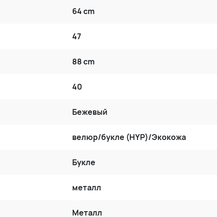
64 cm
47
88 cm
40
Бежевый
велюр/букле (HYP)/Экокожа
Букле
металл
Металл