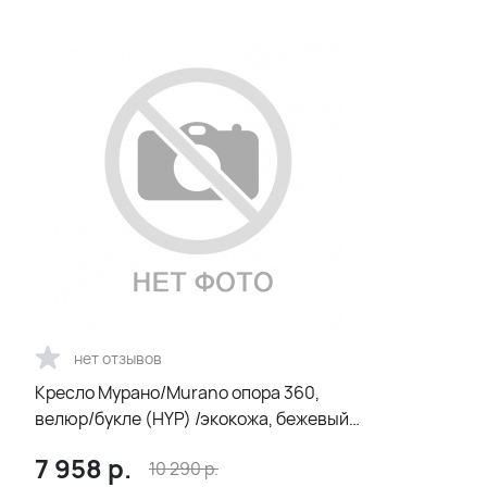
нет отзывов
Кресло Мурано/Murano опора 360,
велюр/букле (HYP) /экокожа, бежевый/
коричневый
7 958
р.
10 290
р.