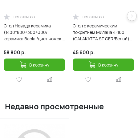
нет отзывов
нет отзывов
Стол Невада керамика
Cтол с керамическим
(1400*800+300+300/
покрытием Милана 4-160
керамика Baolai/цвет ножек и
(CALAKATTA ST CER/Белый)
подстолья Черный)
160(40+40)х90
58 800
р.
45 600
р.
В корзину
В корзину
Недавно просмотренные