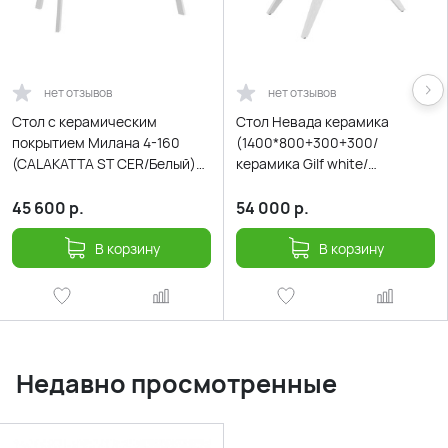
нет отзывов
нет отзывов
Cтол с керамическим
Стол Невада керамика
покрытием Милана 4-160
(1400*800+300+300/
(CALAKATTA ST CER/Белый)
керамика Gilf white/
160(40+40)х90
подстолье черный/ноги
белый)
45 600
р.
54 000
р.
В корзину
В корзину
Недавно просмотренные