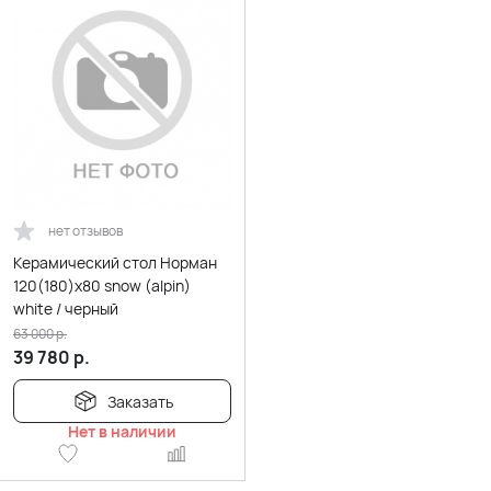
нет отзывов
Керамический стол Норман
120(180)х80 snow (alpin)
white / черный
63 000
р.
39 780
р.
Заказать
Нет в наличии