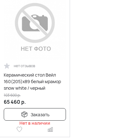
нет отзывов
Керамический стол Вейл
160(205)х89 белый мрамор
snow white / черный
103 600
р.
65 460
р.
Заказать
Нет в наличии