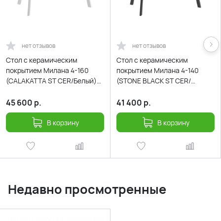
нет отзывов
нет отзывов
Cтол с керамическим
Cтол с керамическим
покрытием Милана 4-160
покрытием Милана 4-140
(CALAKATTA ST CER/Белый)
(STONE BLACK ST CER/
160(40+40)х90
Черный)140(30+30)х85
45 600
р.
41 400
р.
В корзину
В корзину
Недавно просмотренные