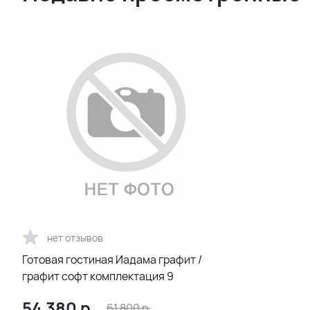
нет отзывов
Готовая гостиная Иадама графит /
графит софт комплектация 9
54 380
р.
61 800
р.