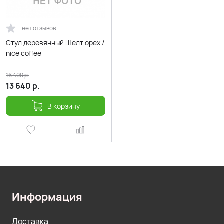
нет отзывов
Стул деревянный Шелт орех /
nice coffee
16 400
р.
13 640
р.
В корзину
Информация
Доставка