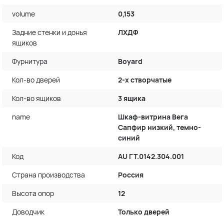
volume
0,153
Задние стенки и донья
ЛХДФ
ящиков
Фурнитура
Boyard
Кол-во дверей
2-х створчатые
Кол-во ящиков
3 ящика
name
Шкаф-витрина Вега
Сапфир низкий, темно-
синий
Код
AU ГТ.0142.304.001
Страна производства
Россия
Высота опор
12
Доводчик
Только дверей