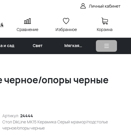
Личный кабинет
24
Сравнение
Избранное
Корзина
а и сад
Свет
Мягкая
мебель
е черное/опоры черные
Артикул:
24444
Стол DikLine MK15 Керамика Серый мрамор/подстолье
черное/опоры черные