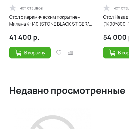
нет отзывов
нет отз
Cтол с керамическим покрытием
Стол Невад
Милана 4-140 (STONE BLACK ST CER/
(1400*800+
Черный)140(30+30)х85
white/подс
41 400
р.
54 000
В корзину
В ко
Недавно просмотренные