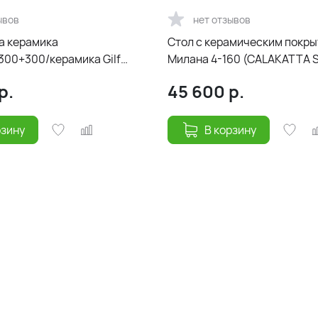
ывов
нет отзывов
а керамика
Cтол с керамическим покр
300+300/керамика Gilf
Милана 4-160 (CALAKATTA 
толье черный/ноги белый)
Белый) 160(40+40)х90
р.
45 600
р.
рзину
В корзину