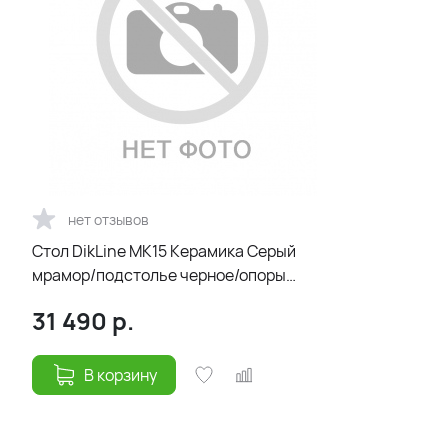
нет отзывов
Стол DikLine MK15 Керамика Серый
мрамор/подстолье черное/опоры
черные
31 490
р.
В корзину