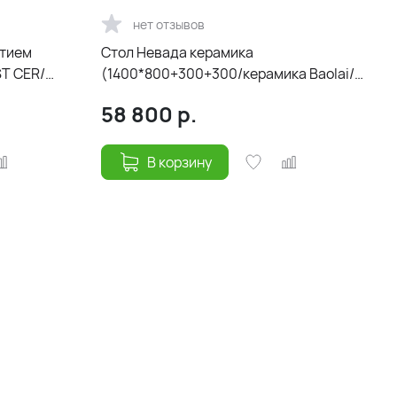
нет отзывов
ытием
Стол Невада керамика
ST CER/
(1400*800+300+300/керамика Baolai/
цвет ножек и подстолья Черный)
58 800
р.
В корзину