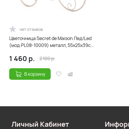
нет отзывов
Цветочница Secret de Maison Лед/Led
(мод.PL08-10009) металл, 55х25х39см,
античный белый
1 460
р.
2 100
р.
В корзину
Личный Кабинет
Инфор