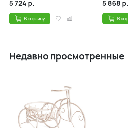
5 724
р.
5 868
р
В корзину
В ко
Недавно просмотренные