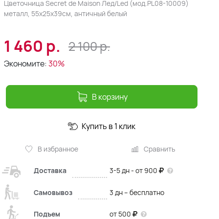
Цветочница Secret de Maison Лед/Led (мод.PL08-10009)
металл, 55х25х39см, античный белый
1 460
р.
2 100
р.
Экономите:
30%
В корзину
Купить в 1 клик
В избранное
Сравнить
Доставка
3-5 дн - от 900
Самовывоз
3 дн – бесплатно
Подъем
от 500