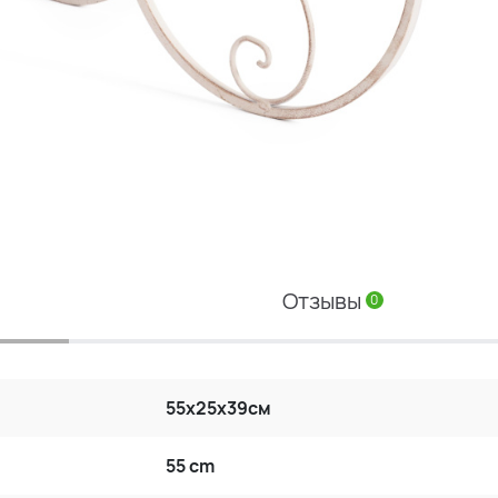
Отзывы
0
55х25х39см
55 cm