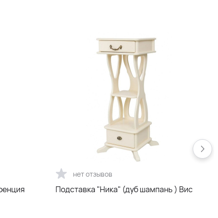
нет отзывов
оренция
Подставка "Ника" (дуб шампань ) Вис
П