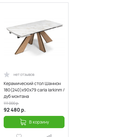
нет отзывов
Керамический стол Шаннон
180(240)х90х79 carla larkinm /
дуб монтана
111 000
р.
92 480
р.
В корзину