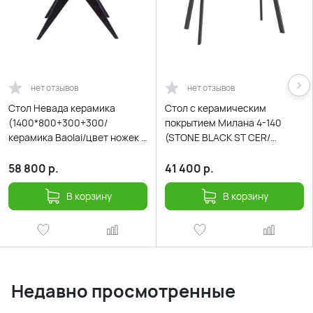
нет отзывов
нет отзывов
Стол Невада керамика
Cтол с керамическим
(1400*800+300+300/
покрытием Милана 4-140
керамика Baolai/цвет ножек и
(STONE BLACK ST CER/
подстолья Черный)
Черный)140(30+30)х85
58 800
р.
41 400
р.
В корзину
В корзину
Недавно просмотренные