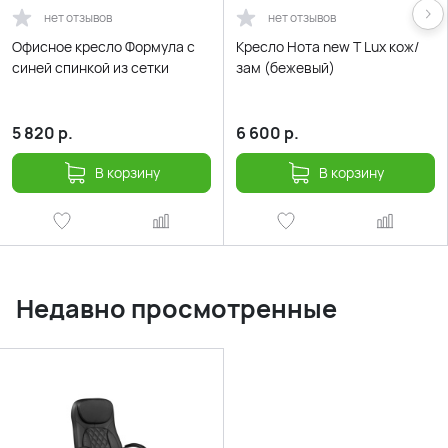
нет отзывов
нет отзывов
Офисное кресло Формула с
Кресло Нота new Т Lux кож/
синей спинкой из сетки
зам (бежевый)
5 820
р.
6 600
р.
В корзину
В корзину
Недавно просмотренные