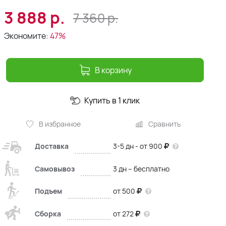
3 888
р.
7 360
р.
Экономите:
47%
В корзину
Купить в 1 клик
В избранное
Сравнить
Доставка
3-5 дн - от 900
Самовывоз
3 дн – бесплатно
Подъем
от 500
Сборка
от 272