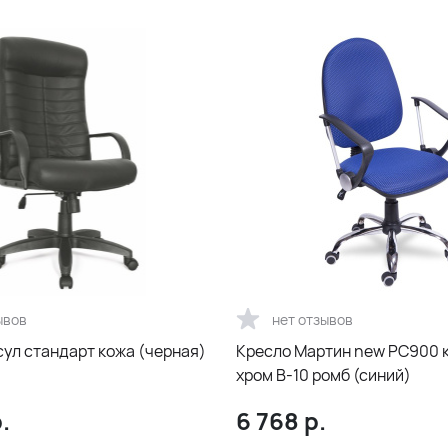
ывов
нет отзывов
сул стандарт кожа (черная)
Кресло Мартин new РС900 
хром В-10 ромб (синий)
.
6 768
р.