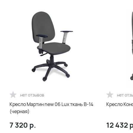
нет отзывов
нет отз
Кресло Мартин new 06 Lux ткань В-14
Кресло Кон
(черная)
7 320
р.
12 432
р