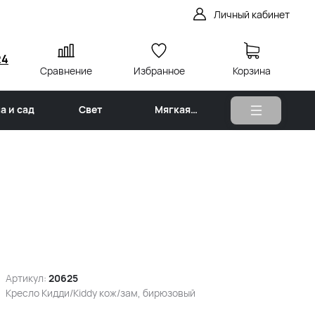
Личный кабинет
24
Сравнение
Избранное
Корзина
а и сад
Свет
Мягкая
мебель
Артикул:
20625
Кресло Кидди/Kiddy кож/зам, бирюзовый