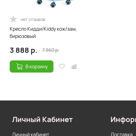
нет отзывов
Кресло Кидди/Kiddy кож/зам,
бирюзовый
3 888
р.
7 360
р.
В корзину
Личный Кабинет
Инфор
Личный кабинет
Доставка