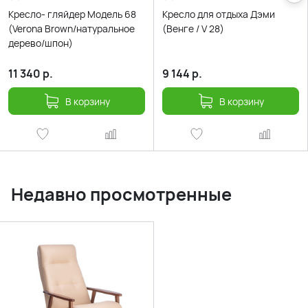
Кресло- гляйдер Модель 68
Кресло для отдыха Дэми
(Verona Brown/натуральное
(Венге / V 28)
дерево/шпон)
11 340
р.
9 144
р.
В корзину
В корзину
Недавно просмотренные