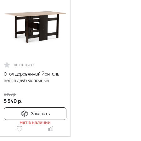
нет отзывов
Стол деревянный Йентель
венге / дуб молочный
6 100
р.
5 540
р.
Заказать
Нет в наличии