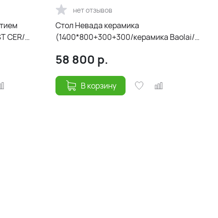
нет отзывов
ытием
Стол Невада керамика
ST CER/
(1400*800+300+300/керамика Baolai/
цвет ножек и подстолья Черный)
58 800
р.
В корзину