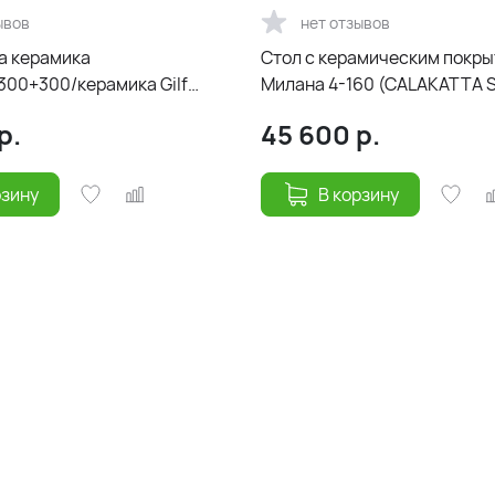
ывов
нет отзывов
а керамика
Cтол с керамическим покр
300+300/керамика Gilf
Милана 4-160 (CALAKATTA 
толье черный/ноги белый)
Белый) 160(40+40)х90
р.
45 600
р.
рзину
В корзину