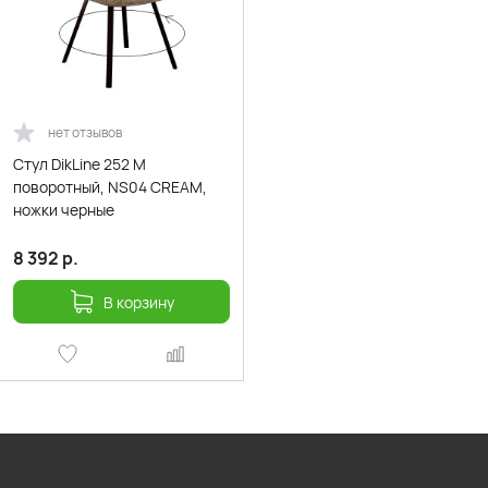
нет отзывов
Стул DikLine 252 М
поворотный, NS04 CREAM,
ножки черные
8 392
р.
В корзину