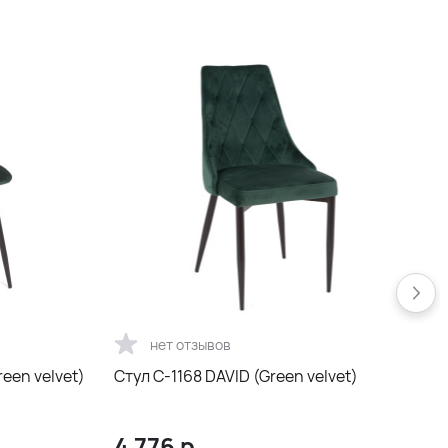
нет отзывов
een velvet)
Стул С-1168 DAVID (Green velvet)
С
4 776
р.