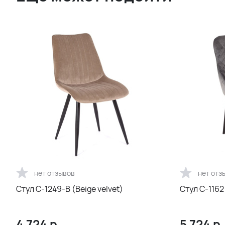
нет отзывов
нет отз
Стул С-1249-B (Beige velvet)
Стул С-1162 
4 724
р.
5 724
р.