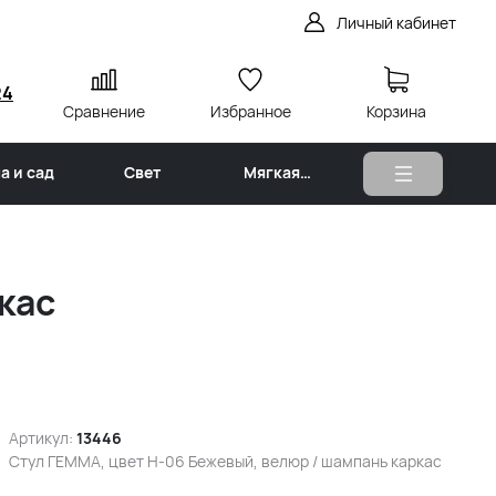
Личный кабинет
24
Сравнение
Избранное
Корзина
а и сад
Свет
Мягкая
мебель
кас
Артикул:
13446
Стул ГЕММА, цвет H-06 Бежевый, велюр / шампань каркас