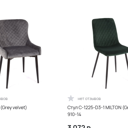
ывов
нет отзывов
(Grey velvet)
Стул С-1225-D3-1 MILTON (Gr
910-14
3 072
р.