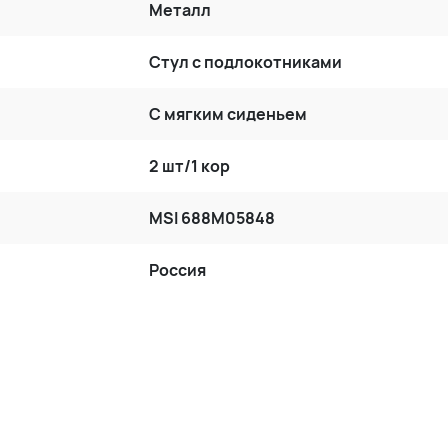
Металл
Стул с подлокотниками
С мягким сиденьем
2 шт/1 кор
MSI 688M05848
Россия