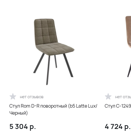
нет отзывов
нет отз
Стул Rom D-R поворотный (b5 Latte Lux/
Стул С-1249
Черный)
5 304
р.
4 724
р.