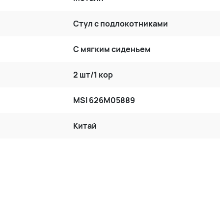
Стул с подлокотниками
С мягким сиденьем
2 шт/1 кор
MSI 626M05889
Китай