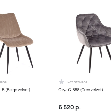
ывов
нет отзывов
-B (Beige velvet)
Стул С-888 (Grey velvet)
6 520
р.