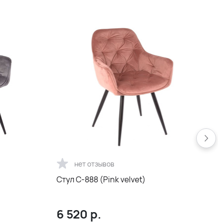
нет отзывов
Стул С-888 (Pink velvet)
С
6 520
р.