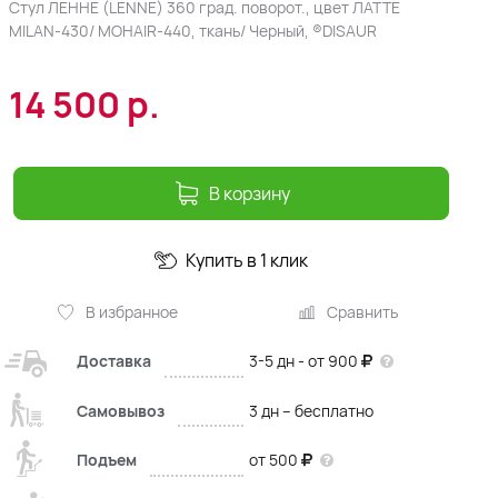
Стул ЛЕННЕ (LENNE) 360 град. поворот., цвет ЛАТТЕ
MILAN-430/ MOHAIR-440, ткань/ Черный, ®DISAUR
14 500
р.
В корзину
Купить в 1 клик
В избранное
Сравнить
Доставка
3-5 дн - от 900
Самовывоз
3 дн – бесплатно
Подъем
от 500