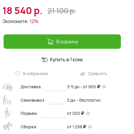
18 540
р.
21 100
р.
Экономите:
12%
В корзину
Купить в 1 клик
В избранное
Сравнить
Доставка
3-5 дн - от 900
Самовывоз
3 дн – бесплатно
Подъем
от 500
Сборка
от 1 298