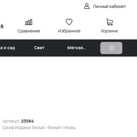
Личный кабинет
24
Сравнение
Избранное
Корзина
а и сад
Свет
Мягкая
мебель
Артикул:
23584
Шкаф Иадама белый / белый глянец