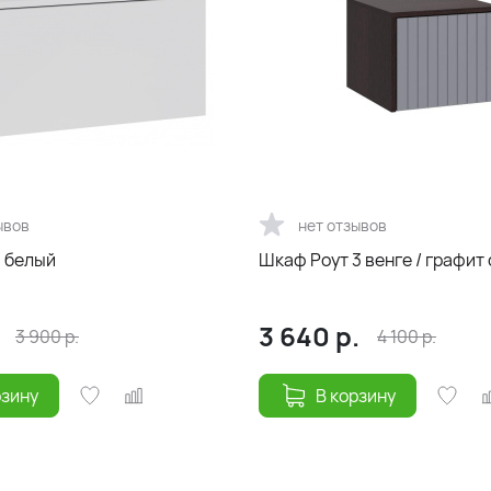
ывов
нет отзывов
1 белый
Шкаф Роут 3 венге / графит
3 640
р.
3 900
р.
4 100
р.
рзину
В корзину