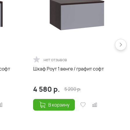
нет отзывов
 софт
Шкаф Роут 1 венге / графит софт
4 580
р.
5 200
р.
В корзину