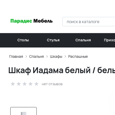
Столы
Стулья
Спальня
Прих
Главная
Спальня
Шкафы
Распашные
Шкаф Иадама белый / бел
нет отзывов