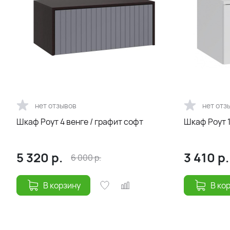
нет отзывов
нет отз
Шкаф Роут 4 венге / графит софт
Шкаф Роут 
5 320
р.
3 410
р.
6 000
р.
В корзину
В ко