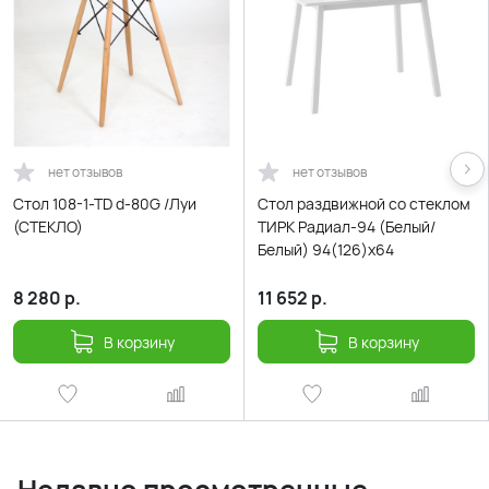
нет отзывов
нет отзывов
Стол 108-1-TD d-80G /Луи
Cтол раздвижной со стеклом
(СТЕКЛО)
ТИРК Радиал-94 (Белый/
Белый) 94(126)х64
8 280
р.
11 652
р.
В корзину
В корзину