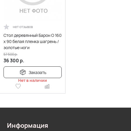
нет отзывов
Стол деревянный Барон О 160
х 90 белая пленка шагрень /
золотые ноги
57 500
р.
36 300
р.
Заказать
Нет в наличии
Информация