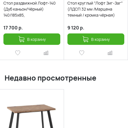
Стол раздвижной Лофт-140
Стол круглый "Лофт Зиг-Заг"
(Дуб каньон/Чёрный)
(ЛДСП 32 мм /Марцена
140/185х85,
темный / кромка чёрная)
17 700
р.
9 120
р.
В корзину
В корзину
Недавно просмотренные