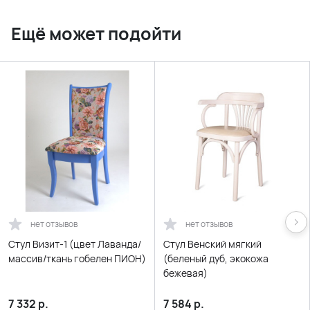
Ещё может подойти
нет отзывов
нет отзывов
Стул Визит-1 (цвет Лаванда/
Стул Венский мягкий
массив/ткань гобелен ПИОН)
(беленый дуб, экокожа
бежевая)
7 332
р.
7 584
р.